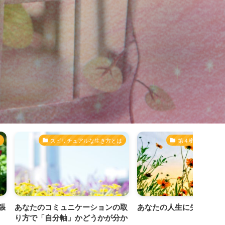
リチュアルな生き方とは
第４密度・５次元の生き方
ュニケーションの取
あなたの人生に失敗はない
恐れを
軸」かどうかが分か