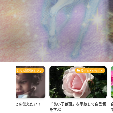
係を築く
愛するということ
良好
たい！
「良い子仮面」を手放して自己愛
自己愛を深めると
を学ぶ
する