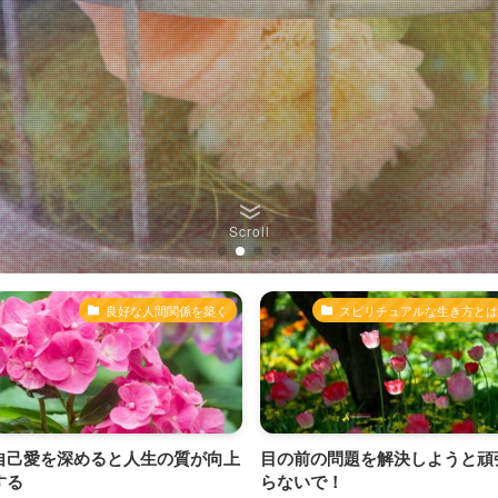
Scroll
な人間関係を築く
スピリチュアルな生き方とは
スピ
人生の質が向上
目の前の問題を解決しようと頑張
あなたのコミ
らないで！
り方で「自分