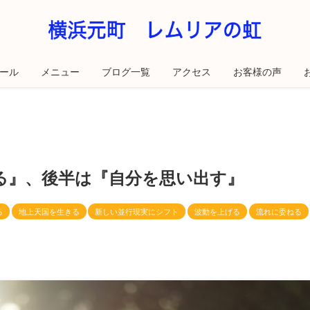
ール
メニュー
ブログ一覧
アクセス
お客様の声
る』、後半は『自分を思い出す』
る
地上天国を生きる
新しい並行現実にシフト
波動を上げる
流れに委ねる