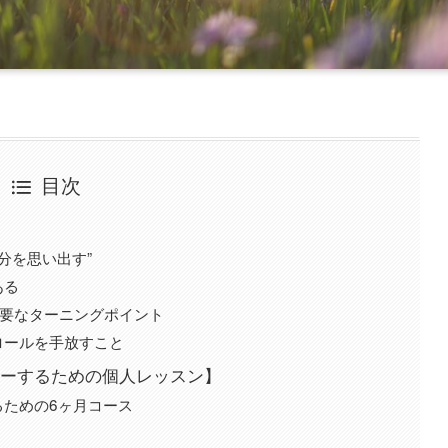
目次
自分を思い出す”
ある
重要なターニングポイント
ロールを手放すこと
ターするための個人レッスン】
ための6ヶ月コース