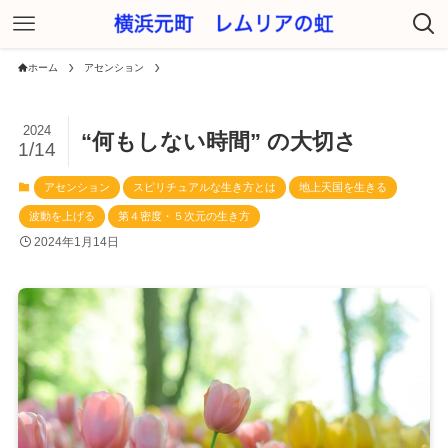
ホーム
アセンション
2024
“何もしない時間” の大切さ
1/14
アセンション
スピリチュアルな生き方とは
地上天国を生きる
波動を上げる
第４密度・５次元の生き方
2024年1月14日